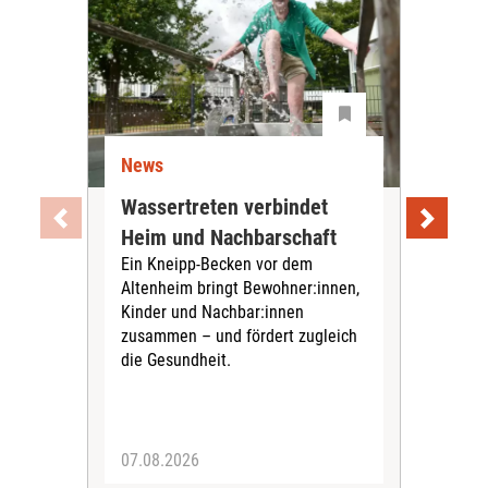
News
Ne
Wassertreten verbindet
Pfl
Heim und Nachbarschaft
Jug
Ein Kneipp-Becken vor dem
mit
Altenheim bringt Bewohner:innen,
In d
Kinder und Nachbar:innen
in F
zusammen – und fördert zugleich
Bew
die Gesundheit.
Jug
Spra
zus
07.08.2026
06.