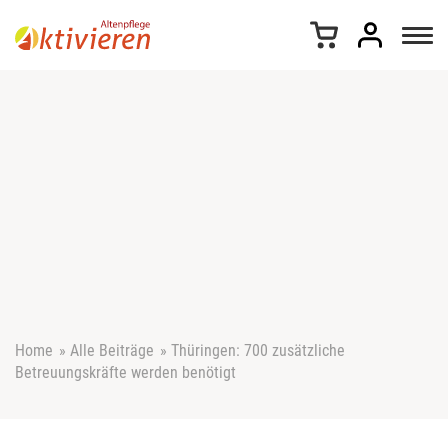
Z
u
m
I
n
h
a
l
t
s
p
r
i
n
g
e
Home
»
Alle Beiträge
»
Thüringen: 700 zusätzliche
n
Betreuungskräfte werden benötigt