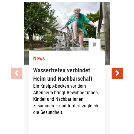
News
Ne
Wassertreten verbindet
Pfl
Heim und Nachbarschaft
Jug
Ein Kneipp-Becken vor dem
mit
Altenheim bringt Bewohner:innen,
In d
Kinder und Nachbar:innen
in F
zusammen – und fördert zugleich
Bew
die Gesundheit.
Jug
Spra
zus