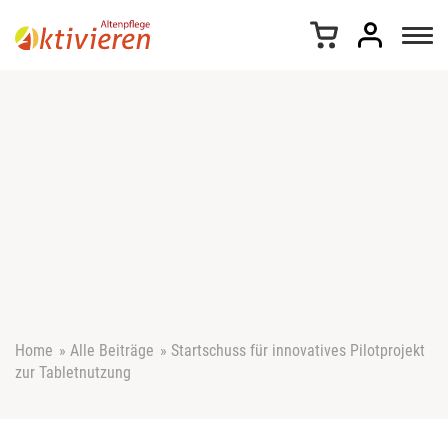
Z
u
m
I
n
h
a
l
t
s
p
r
i
n
g
e
Home
»
Alle Beiträge
»
Startschuss für innovatives Pilotprojekt
n
zur Tabletnutzung