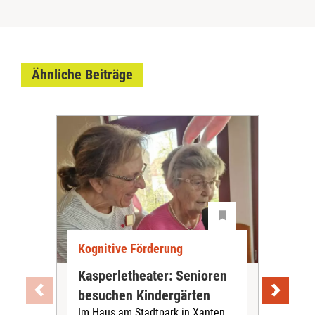
Ähnliche Beiträge
Kognitive Förderung
Kog
Kasperletheater: Senioren
Exp
besuchen Kindergärten
aus
Im Haus am Stadtpark in Xanten
Dep