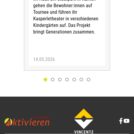
gehen die Bewohner:innen auf
ält
Tournee und führen ihr
Laut
Kasperletheater in verschiedenen
bege
Kindergärten auf. Das Projekt
in D
bringt Generationen zusammen.
14.05.2026
25.