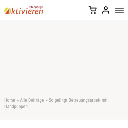
Z
u
m
I
n
h
a
l
t
s
p
r
i
n
g
e
Home
»
Alle Beiträge
»
So gelingt Betreuungsarbeit mit
n
Handpuppen