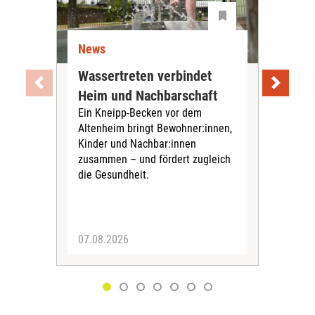
News
Ne
Wassertreten verbindet
Pfl
Heim und Nachbarschaft
Jug
Ein Kneipp-Becken vor dem
mit
Altenheim bringt Bewohner:innen,
In d
Kinder und Nachbar:innen
in F
zusammen – und fördert zugleich
Bew
die Gesundheit.
Jug
Spra
zus
07.08.2026
06.