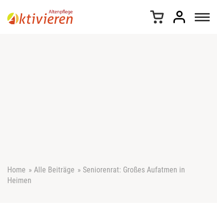
Z
u
m
I
n
h
a
l
t
s
p
r
i
n
g
e
Home
»
Alle Beiträge
»
Seniorenrat: Großes Aufatmen in
n
Heimen