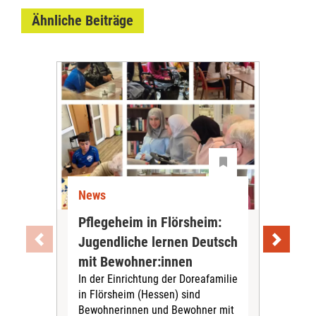
Ähnliche Beiträge
News
Ne
Pflegeheim in Flörsheim:
Wie
Jugendliche lernen Deutsch
vom
„Sil
mit Bewohner:innen
Sol
In der Einrichtung der Doreafamilie
Vors
in Flörsheim (Hessen) sind
Kult
Bewohnerinnen und Bewohner mit