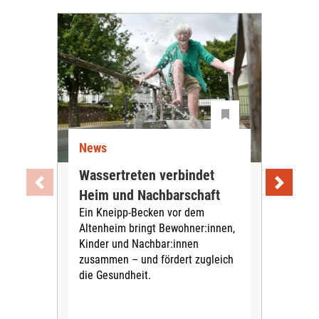
News
Ne
Wassertreten verbindet
Pfl
Heim und Nachbarschaft
Jug
Ein Kneipp-Becken vor dem
mit
Altenheim bringt Bewohner:innen,
In d
Kinder und Nachbar:innen
in F
zusammen – und fördert zugleich
Bew
die Gesundheit.
Jug
Spra
zus