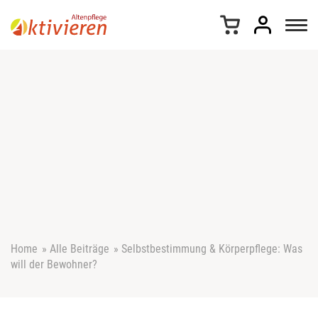
Z
u
m
I
n
h
a
l
t
s
p
r
i
n
g
e
Home
»
Alle Beiträge
»
Selbstbestimmung & Körperpflege: Was
n
will der Bewohner?