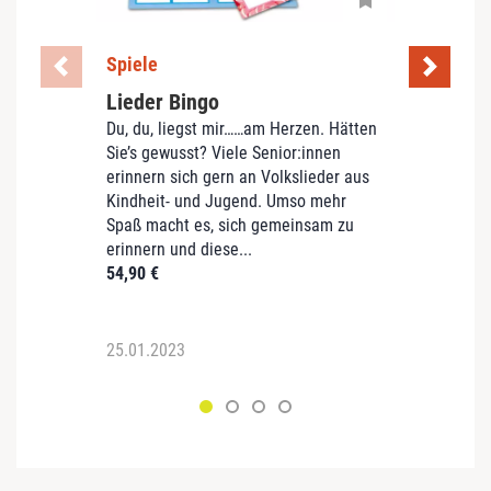
Spiele
Spiel
Lieder Bingo
Toas
Du, du, liegst mir……am Herzen. Hätten
Kohl
Sie’s gewusst? Viele Senior:innen
Was is
erinnern sich gern an Volkslieder aus
Begrif
Kindheit- und Jugend. Umso mehr
gemei
Spaß macht es, sich gemeinsam zu
lasse
erinnern und diese...
Begrif
54,90
€
1960er
29,90
25.01.2023
25.01