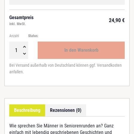
Gesamtpreis
24,90
€
inkl. MwSt.
Anzahl
Status:
In den Warenkorb
E
c
Bei Versand außerhalb von Deutschland können ggf. Versandkosten
h
anfallen.
t
e
K
e
r
l
Beschreibung
Rezensionen (0)
e
M
e
Wie sprechen Sie Männer in Seniorenrunden an? Ganz
n
einfach mit lebendig geschriebenen Geschichten und