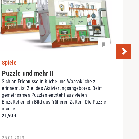
Spiele
Spie
Puzzle und mehr II
Unse
Sich an Erlebnisse in Küche und Waschküche zu
Ein b
erinnern, ist Ziel des Aktivierungsangebotes. Beim
Bis z
gemeinsamen Puzzlen entsteht aus vielen
liebe
Einzelteilen ein Bild aus früheren Zeiten. Die Puzzle
Besuc
machen...
früher
21,90
€
99,9
25.01.2023
25.01