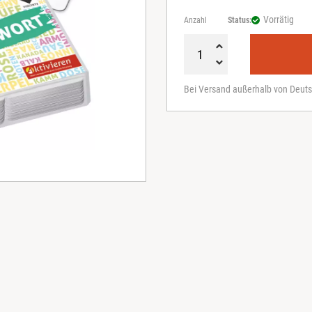
Vorrätig
Anzahl
Status:
W
o
Bei Versand außerhalb von Deuts
r
t
a
n
W
o
r
t
M
e
n
g
e