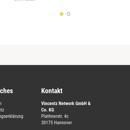
iches
Kontakt
m
Vincentz Network GmbH &
tz
Co. KG
ungserklärung
Plathnerstr. 4c
30175 Hannover