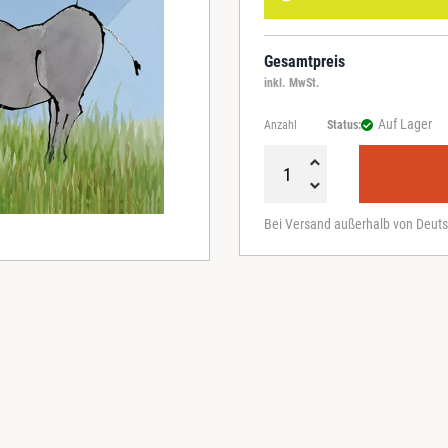
Gesamtpreis
inkl. MwSt.
Auf Lager
Anzahl
Status:
D
i
Bei Versand außerhalb von Deuts
e
B
r
e
m
e
r
S
t
a
d