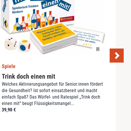
Spiele
Spie
Trink doch einen mit
Puz
Welches Aktivierungsangebot für Senior:innen fördert
Besch
die Gesundheit? Ist sofort einsatzbereit und macht
Erfah
einfach Spaß? Das Würfel- und Ratespiel „Trink doch
häufig
einen mit“ beugt Flüssigkeitsmangel...
Puzzl
39,90
€
Auswah
21,9