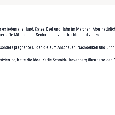
t
m
u
s
i
eben es jedenfalls Hund, Katze, Esel und Hahn im Märchen. Aber natür
k
berhafte Märchen mit Senior:innen zu betrachten und zu lesen.
a
n
besonders prägnante Bilder, die zum Anschauen, Nachdenken und Erin
t
e
ivierung, hatte die Idee. Kadie Schmidt-Hackenberg illustrierte den B
n
M
e
n
g
e