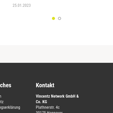
25.01.2023
iches
Kontakt
m
Vincentz Network GmbH &
tz
Co. KG
ungserklärung
Plathnerstr. 4c
30175 Hannover