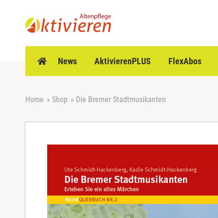
Z
u
m
I
n
h
News
AktivierenPLUS
FlexAbos
a
l
t
Home
»
Shop
»
Die Bremer Stadtmusikanten
s
p
r
i
n
g
e
n