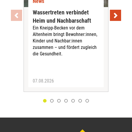
News
Ne
Wassertreten verbindet
Pfl
Heim und Nachbarschaft
Jug
Ein Kneipp-Becken vor dem
mit
Altenheim bringt Bewohner:innen,
In d
Kinder und Nachbar:innen
in F
zusammen – und fördert zugleich
Bew
die Gesundheit.
Jug
Spra
zus
07.08.2026
06.