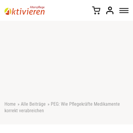
Z
u
m
I
n
h
a
l
t
s
p
r
i
n
g
e
Home
»
Alle Beiträge
»
PEG: Wie Pflegekräfte Medikamente
n
korrekt verabreichen