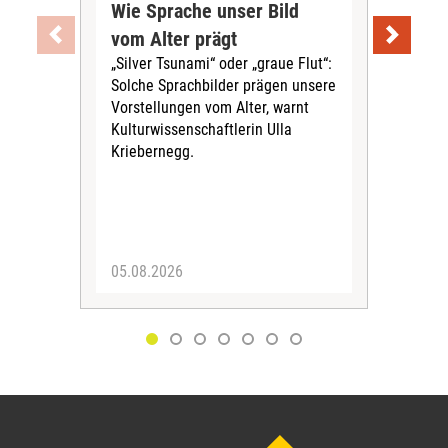
Wie Sprache unser Bild
Uni
vom Alter prägt
Soc
„Silver Tsunami“ oder „graue Flut“:
Tei
Solche Sprachbilder prägen unsere
Aus
Vorstellungen vom Alter, warnt
„ViV
Kulturwissenschaftlerin Ulla
herv
Kriebernegg.
up d
digi
Alte
05.08.2026
30.