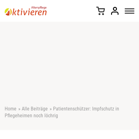
Z
u
m
I
n
h
a
l
t
s
p
r
i
n
g
e
Home
»
Alle Beiträge
»
Patientenschützer: Impfschutz in
n
Pflegeheimen noch löchrig