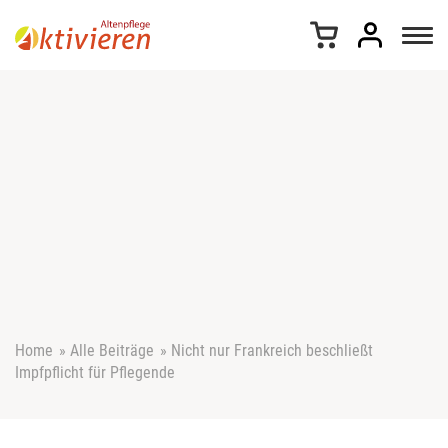
Z
u
m
I
n
h
a
l
t
s
p
r
i
n
g
e
Home
»
Alle Beiträge
»
Nicht nur Frankreich beschließt
n
Impfpflicht für Pflegende