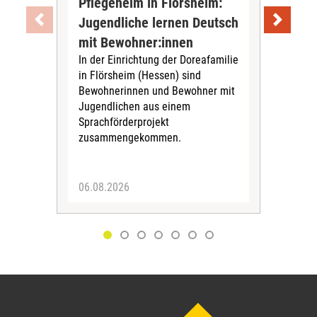
Pflegeheim in Flörsheim:
Wie
Jugendliche lernen Deutsch
vom
„Sil
mit Bewohner:innen
Sol
In der Einrichtung der Doreafamilie
Vors
in Flörsheim (Hessen) sind
Kult
Bewohnerinnen und Bewohner mit
Kri
Jugendlichen aus einem
Sprachförderprojekt
zusammengekommen.
06.08.2026
05.