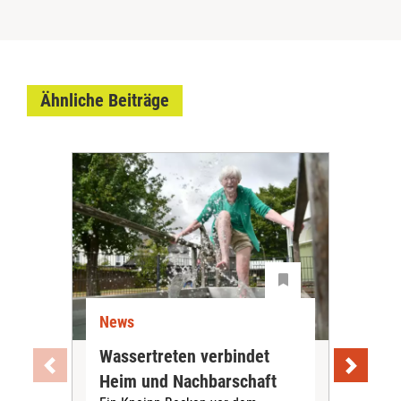
Ähnliche Beiträge
News
Ne
Wassertreten verbindet
Pfl
Heim und Nachbarschaft
Jug