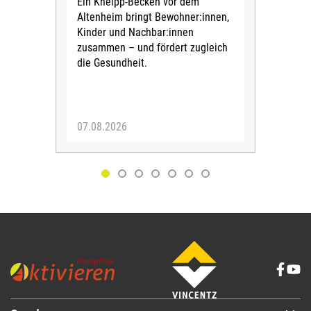
Ein Kneipp-Becken vor dem
mit
Altenheim bringt Bewohner:innen,
In d
Kinder und Nachbar:innen
in F
zusammen – und fördert zugleich
Bew
die Gesundheit.
Jug
Spra
zus
07.08.2026
06.