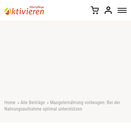
Z
u
m
I
n
h
a
l
t
s
p
r
i
n
g
e
Home
»
Alle Beiträge
»
Mangelernährung vorbeugen: Bei der
n
Nahrungsaufnahme optimal unterstützen