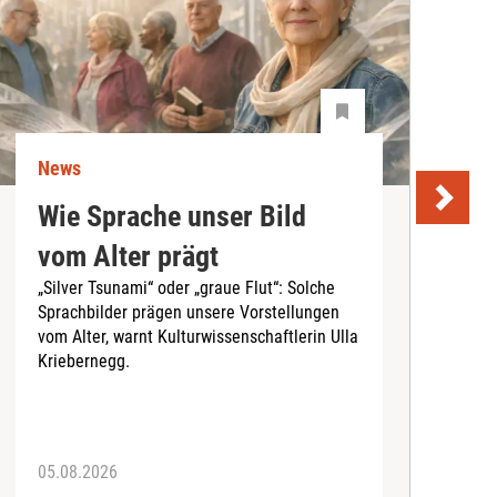
News
N
Wie Sprache unser Bild
U
vom Alter prägt
S
„Silver Tsunami“ oder „graue Flut“: Solche
Sprachbilder prägen unsere Vorstellungen
A
vom Alter, warnt Kulturwissenschaftlerin Ulla
I
Kriebernegg.
S
d
A
05.08.2026
3