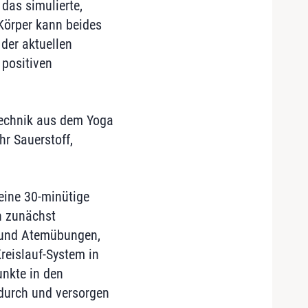
das simulierte,
Körper kann beides
 der aktuellen
 positiven
technik aus dem Yoga
r Sauerstoff,
eine 30-minütige
n zunächst
- und Atemübungen,
eislauf-System in
nkte in den
durch und versorgen