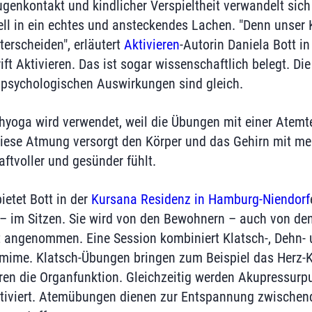
genkontakt und kindlicher Verspieltheit verwandelt sich 
ll in ein echtes und ansteckendes Lachen. "Denn unser 
terscheiden", erläutert
Aktivieren
-Autorin Daniela Bott in
ft Aktivieren. Das ist sogar wissenschaftlich belegt. Die
 psychologischen Auswirkungen sind gleich.
hyoga wird verwendet, weil die Übungen mit einer Atem
iese Atmung versorgt den Körper und das Gehirn mit meh
ftvoller und gesünder fühlt.
ietet Bott in der
Kursana Residenz in Hamburg-Niendorf
– im Sitzen. Sie wird von den Bewohnern – auch von de
ut angenommen. Eine Session kombiniert Klatsch-, Dehn
mime. Klatsch-Übungen bringen zum Beispiel das Herz-Kr
en die Organfunktion. Gleichzeitig werden Akupressurpu
tiviert. Atemübungen dienen zur Entspannung zwischen