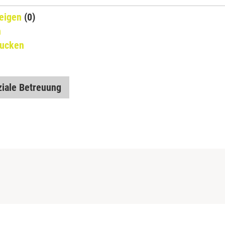
eigen
(0)
n
rucken
iale Betreuung