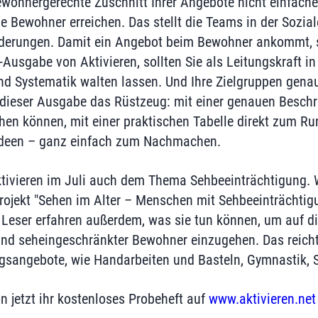
bewohnergerechte Zuschnitt Ihrer Angebote nicht einfach
e Bewohner erreichen. Das stellt die Teams in der Sozia
derungen. Damit ein Angebot beim Bewohner ankommt, s
Ausgabe von Aktivieren, sollten Sie als Leitungskraft in
nd Systematik walten lassen. Und Ihre Zielgruppen gena
it dieser Ausgabe das Rüstzeug: mit einer genauen Beschr
en können, mit einer praktischen Tabelle direkt zum R
 Ideen – ganz einfach zum Nachmachen.
ivieren im Juli auch dem Thema Sehbeeinträchtigung. Wi
rojekt "Sehen im Alter – Menschen mit Sehbeeinträchtig
ie Leser erfahren außerdem, was sie tun können, um auf 
 und seheingeschränkter Bewohner einzugehen. Das reic
gsangebote, wie Handarbeiten und Basteln, Gymnastik, S
n jetzt ihr kostenloses Probeheft auf
www.aktivieren.net