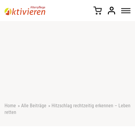
Z
u
m
I
n
h
a
l
t
s
p
r
i
n
g
e
Home
»
Alle Beiträge
»
Hitzschlag rechtzeitig erkennen – Leben
n
retten