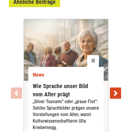
Ähnliche Beiträge
News
Ne
Wie Sprache unser Bild
Uni
vom Alter prägt
Soc
„Silver Tsunami“ oder „graue Flut“:
Tei
Solche Sprachbilder prägen unsere
Aus
Vorstellungen vom Alter, warnt
„ViV
Kulturwissenschaftlerin Ulla
herv
Kriebernegg.
up d