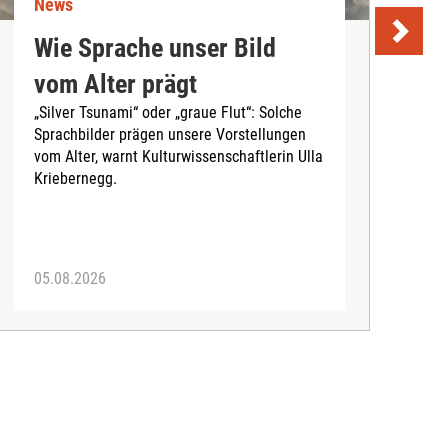
News
N
Wie Sprache unser Bild
U
vom Alter prägt
S
„Silver Tsunami“ oder „graue Flut“: Solche
Sprachbilder prägen unsere Vorstellungen
A
vom Alter, warnt Kulturwissenschaftlerin Ulla
I
Kriebernegg.
S
d
A
05.08.2026
3