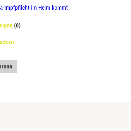
a-Impfpflicht im Heim kommt
eigen
(0)
n
rucken
orona