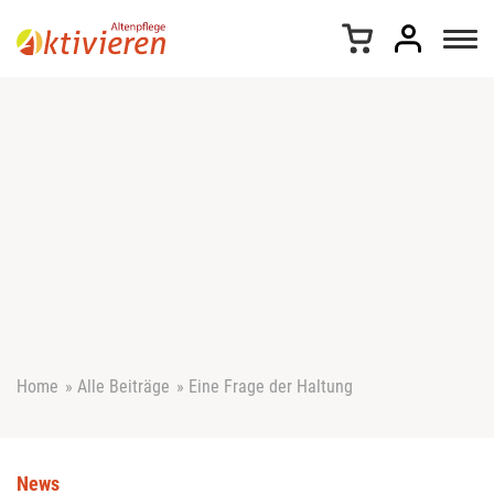
Z
u
m
I
n
h
a
l
t
s
p
r
i
n
g
e
Home
»
Alle Beiträge
»
Eine Frage der Haltung
n
News