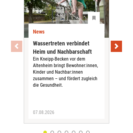
News
Ne
Wassertreten verbindet
Pfl
Heim und Nachbarschaft
Jug
Ein Kneipp-Becken vor dem
mit
Altenheim bringt Bewohner:innen,
In d
Kinder und Nachbar:innen
in F
zusammen – und fördert zugleich
Bew
die Gesundheit.
Jug
Spra
zus
07.08.2026
06.