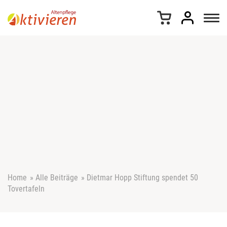
Z
u
m
I
n
h
a
l
t
s
p
r
i
n
g
e
Home
»
Alle Beiträge
»
Dietmar Hopp Stiftung spendet 50
n
Tovertafeln