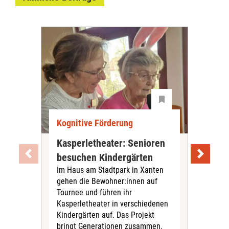
Kognitive Förderung
Kog
Kasperletheater: Senioren
Exp
besuchen Kindergärten
aus
Im Haus am Stadtpark in Xanten
Dep
gehen die Bewohner:innen auf
ält
Tournee und führen ihr
Laut
Kasperletheater in verschiedenen
bege
Kindergärten auf. Das Projekt
in D
bringt Generationen zusammen.