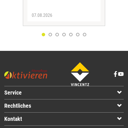
zus
07.08.2026
06.
Service
Rechtliches
Kontakt