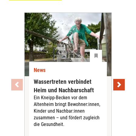
News
Ne
Wassertreten verbindet
Pfl
Heim und Nachbarschaft
Jug
Ein Kneipp-Becken vor dem
mit
Altenheim bringt Bewohner:innen,
In d
Kinder und Nachbar:innen
in F
zusammen – und fördert zugleich
Bew
die Gesundheit.
Jug
Spra