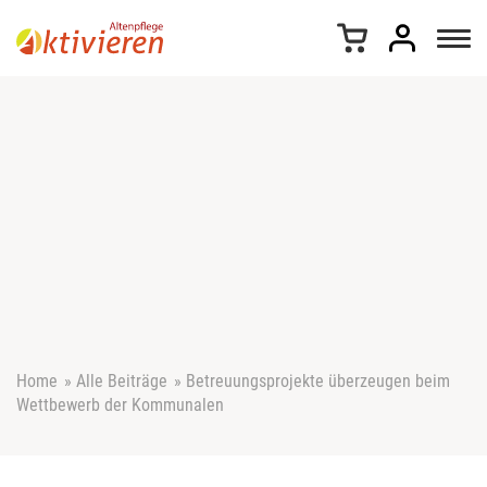
Z
u
m
I
n
h
a
l
t
s
p
r
i
n
g
e
Home
»
Alle Beiträge
»
Betreuungsprojekte überzeugen beim
n
Wettbewerb der Kommunalen