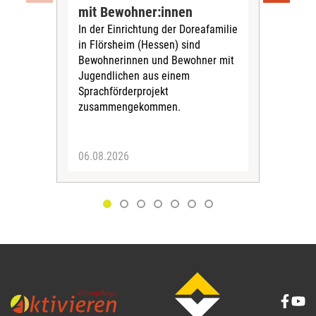
„Sil
mit Bewohner:innen
Sol
In der Einrichtung der Doreafamilie
Vors
in Flörsheim (Hessen) sind
Kult
Bewohnerinnen und Bewohner mit
Kri
Jugendlichen aus einem
Sprachförderprojekt
zusammengekommen.
06.08.2026
05.