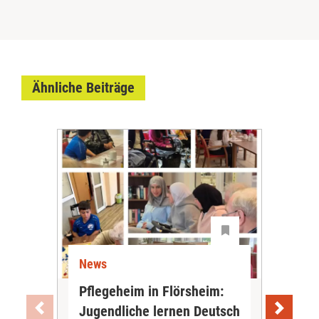
Ähnliche Beiträge
News
Ne
Pflegeheim in Flörsheim:
Wie
Jugendliche lernen Deutsch
vom