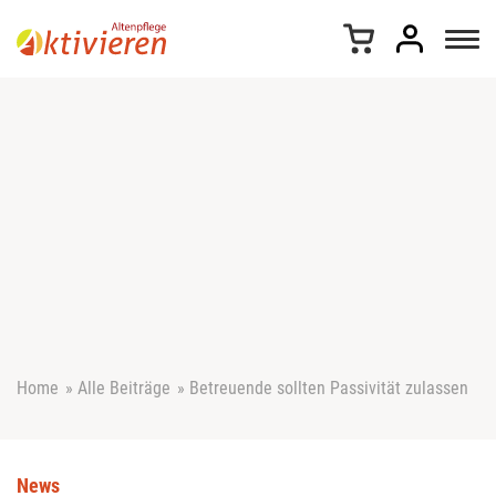
Z
u
m
I
n
h
a
l
t
s
p
r
i
n
g
e
Home
»
Alle Beiträge
»
Betreuende sollten Passivität zulassen
n
News