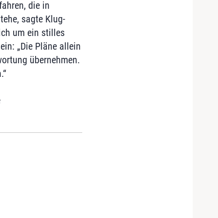
ahren, die in
tehe, sagte Klug-
ch um ein stilles
n: „Die Pläne allein
twortung übernehmen.
.“
e