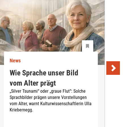
News
N
Wie Sprache unser Bild
U
vom Alter prägt
S
„Silver Tsunami“ oder „graue Flut“: Solche
Sprachbilder prägen unsere Vorstellungen
A
vom Alter, warnt Kulturwissenschaftlerin Ulla
I
Kriebernegg.
S
d
A