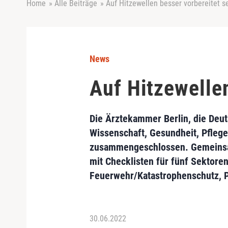
Home
»
Alle Beiträge
»
Auf Hitzewellen besser vorbereitet s
News
Auf Hitzewellen
Die Ärztekammer Berlin, die Deut
Wissenschaft, Gesundheit, Pfleg
zusammengeschlossen. Gemeinsam 
mit Checklisten für fünf Sektoren
Feuerwehr/Katastrophenschutz, P
30.06.2022