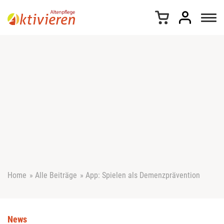
Z
u
m
I
n
h
a
l
t
s
p
r
i
n
g
e
Home
»
Alle Beiträge
»
App: Spielen als Demenzprävention
n
News