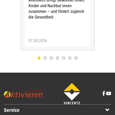
Altenheim bringt Bewohner:innen,
In d
Kinder und Nachbar:innen
in F
zusammen – und fördert zugleich
Bew
die Gesundheit.
Jug
Spra
zus
07.08.2026
06.
Service