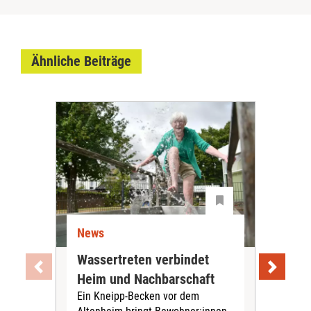
Ähnliche Beiträge
News
Ne
Wassertreten verbindet
Pfl
Heim und Nachbarschaft
Jug
Ein Kneipp-Becken vor dem
mit