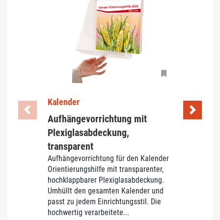
Kalender
Spiel
Aufhängevorrichtung mit
Die 
Sprich
Plexiglasabdeckung,
Langz
transparent
hochal
Aufhängevorrichtung für den Kalender
Mensch
Orientierungshilfe mit transparenter,
Genau 
hochklappbarer Plexiglasabdeckung.
Aktiv
Umhüllt den gesamten Kalender und
Sprich
passt zu jedem Einrichtungsstil. Die
79,90
hochwertig verarbeitete...