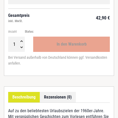
Gesamtpreis
42,90
€
inkl. MwSt.
Anzahl
Status:
In den Warenkorb
U
r
Bei Versand außerhalb von Deutschland können ggf. Versandkosten
l
anfallen.
a
u
b
o
h
n
Beschreibung
Rezensionen (0)
e
K
o
Auf zu den beliebtesten Urlaubszielen der 1960er-Jahre.
f
Mit vergnüglichen Geschichten zum Vorlesen entführen Sie