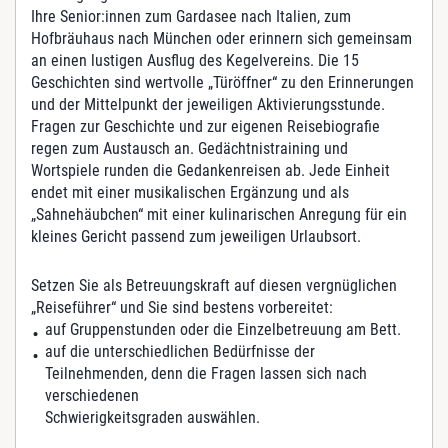
f
Ihre Senior:innen zum Gardasee nach Italien, zum
e
Hofbräuhaus nach München oder erinnern sich gemeinsam
r
an einen lustigen Ausflug des Kegelvereins. Die 15
M
Geschichten sind wertvolle „Türöffner“ zu den Erinnerungen
e
und der Mittelpunkt der jeweiligen Aktivierungsstunde.
n
Fragen zur Geschichte und zur eigenen Reisebiografie
g
regen zum Austausch an. Gedächtnistraining und
e
Wortspiele runden die Gedankenreisen ab. Jede Einheit
endet mit einer musikalischen Ergänzung und als
„Sahnehäubchen“ mit einer kulinarischen Anregung für ein
kleines Gericht passend zum jeweiligen Urlaubsort.
Setzen Sie als Betreuungskraft auf diesen vergnüglichen
„Reiseführer“ und Sie sind bestens vorbereitet:
auf Gruppenstunden oder die Einzelbetreuung am Bett.
auf die unterschiedlichen Bedürfnisse der
Teilnehmenden, denn die Fragen lassen sich nach
verschiedenen
Schwierigkeitsgraden auswählen.