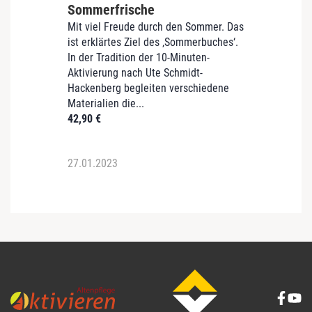
Sommerfrische
Wint
Mit viel Freude durch den Sommer. Das
In der
ist erklärtes Ziel des ‚Sommerbuches‘.
Winter
In der Tradition der 10-Minuten-
erklär
Aktivierung nach Ute Schmidt-
der Tr
Hackenberg begleiten verschiedene
Aktivi
Materialien die...
Hacken
42,90
€
42,90
27.01.2023
27.01