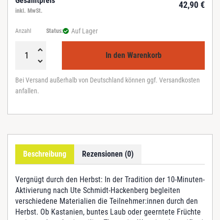
Gesamtpreis
42,90
€
inkl. MwSt.
Auf Lager
Anzahl
Status:
In den Warenkorb
H
e
Bei Versand außerhalb von Deutschland können ggf. Versandkosten
r
anfallen.
b
s
t
v
e
r
Beschreibung
Rezensionen (0)
g
n
ü
Vergnügt durch den Herbst: In der Tradition der 10-Minuten-
g
Aktivierung nach Ute Schmidt-Hackenberg begleiten
e
verschiedene Materialien die Teilnehmer:innen durch den
n
Herbst. Ob Kastanien, buntes Laub oder geerntete Früchte