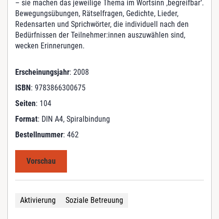
M
– sie machen das jeweilige Thema im Wortsinn ‚begreifbar‘.
e
Bewegungsübungen, Rätselfragen, Gedichte, Lieder,
n
Redensarten und Sprichwörter, die individuell nach den
g
Bedürfnissen der Teilnehmer:innen auszuwählen sind,
e
wecken Erinnerungen.
Erscheinungsjahr
: 2008
ISBN
: 9783866300675
Seiten
: 104
Format
: DIN A4, Spiralbindung
Bestellnummer
: 462
Vorschau
Aktivierung
Soziale Betreuung