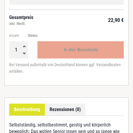
Gesamtpreis
22,90
€
inkl. MwSt.
Anzahl
Status:
In den Warenkorb
D
e
Bei Versand außerhalb von Deutschland können ggf. Versandkosten
n
anfallen.
k
k
o
n
f
e
Beschreibung
Rezensionen (0)
k
t
M
Selbstständig, selbstbestimmt, geistig und körperlich
e
beweglich: Das wollen Senior:innen sein und so lange wie