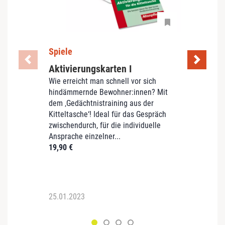
Spiele
Kalen
Aktivierungskarten I
Aufh
Wie erreicht man schnell vor sich
Plex
hindämmernde Bewohner:innen? Mit
tran
dem ‚Gedächtnistraining aus der
Aufhä
Kitteltasche‘! Ideal für das Gespräch
Orient
zwischendurch, für die individuelle
hochk
Ansprache einzelner...
Umhül
19,90
€
passt 
hochwe
39,00
25.01.2023
25.01