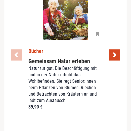
M
e
n
g
e
Bücher
Büch
Gemeinsam Natur erleben
Märc
Natur tut gut. Die Beschäftigung mit
Deme
und in der Natur erhöht das
Sie a
Wohlbefinden. Sie regt Senior:innen
„Märc
beim Pflanzen von Blumen, Riechen
Dann f
und Betrachten von Kräutern an und
Band,
lädt zum Austausch
Theme
39,90
€
23,90