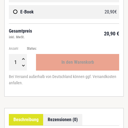
E-Book
20,90
€
Gesamtpreis
20,90
€
inkl. MwSt.
Anzahl
Status:
In den Warenkorb
B
e
Bei Versand außerhalb von Deutschland können ggf. Versandkosten
z
anfallen.
i
e
h
u
n
g
Beschreibung
Rezensionen (0)
s
g