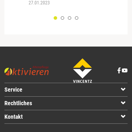
27.01.2023
12.02
Service
Rechtliches
Kontakt