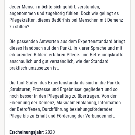
e
Jeder Mensch möchte sich gehört, verstanden,
s
angenommen und zugehörig fühlen. Doch wie gelingt es
t
Pflegekräften, dieses Bedürfnis bei Menschen mit Demenz
a
zu stillen?
l
t
Die passenden Antworten aus dem Expertenstandard bringt
u
dieses Handbuch auf den Punkt. In klarer Sprache und mit
n
erklärenden Bildern erfahren Pflege- und Betreuungskräfte
g
anschaulich und gut verständlich, wie der Standard
i
praktisch umzusetzen ist.
n
d
Die fünf Stufen des Expertenstandards sind in die Punkte
e
‚Strukturen, Prozesse und Ergebnisse‘ gegliedert und so
r
noch besser in den Pflegealltag zu übertragen. Von der
P
Erkennung der Demenz, Maßnahmenplanung, Information
f
der Betroffenen, Durchführung beziehungsfördernder
l
Pflege bis zu Erhalt und Förderung der Verbundenheit.
e
g
Erscheinungsjahr
: 2020
e