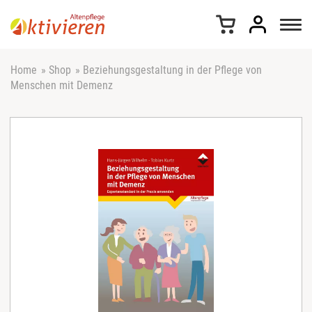
Z
u
m
I
n
Home
»
Shop
»
Beziehungsgestaltung in der Pflege von
h
Menschen mit Demenz
a
l
t
s
p
r
i
n
g
e
n