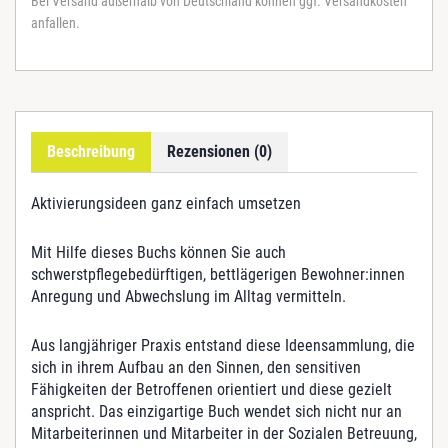
Bei Versand außerhalb von Deutschland können ggf. Versandkosten
t
anfallen.
t
l
ä
g
e
r
Beschreibung
Rezensionen (0)
i
g
e
Aktivierungsideen ganz einfach umsetzen
a
k
Mit Hilfe dieses Buchs können Sie auch
t
schwerstpflegebedürftigen, bettlägerigen Bewohner:innen
i
Anregung und Abwechslung im Alltag vermitteln.
v
i
Aus langjähriger Praxis entstand diese Ideensammlung, die
e
sich in ihrem Aufbau an den Sinnen, den sensitiven
r
Fähigkeiten der Betroffenen orientiert und diese gezielt
e
anspricht. Das einzigartige Buch wendet sich nicht nur an
n
Mitarbeiterinnen und Mitarbeiter in der Sozialen Betreuung,
M