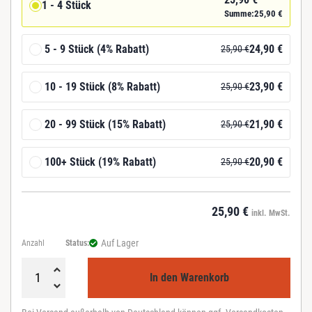
1 - 4 Stück
Summe:
25,90
€
5 - 9 Stück (4% Rabatt)
24,90
€
25,90
€
10 - 19 Stück (8% Rabatt)
23,90
€
25,90
€
20 - 99 Stück (15% Rabatt)
21,90
€
25,90
€
100+ Stück (19% Rabatt)
20,90
€
25,90
€
25,90
€
inkl. MwSt.
Auf Lager
Anzahl
Status:
In den Warenkorb
B
e