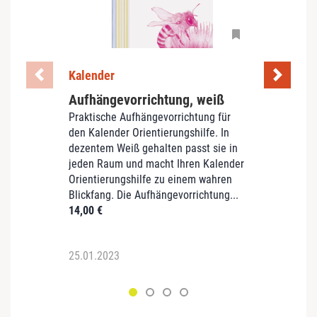
Kalender
Spiel
Aufhängevorrichtung, weiß
Die 
Praktische Aufhängevorrichtung für
Sprich
den Kalender Orientierungshilfe. In
Langz
dezentem Weiß gehalten passt sie in
hochal
jeden Raum und macht Ihren Kalender
Mensch
Orientierungshilfe zu einem wahren
Genau 
Blickfang. Die Aufhängevorrichtung...
Aktiv
14,00
€
Sprich
79,90
25.01.2023
25.01