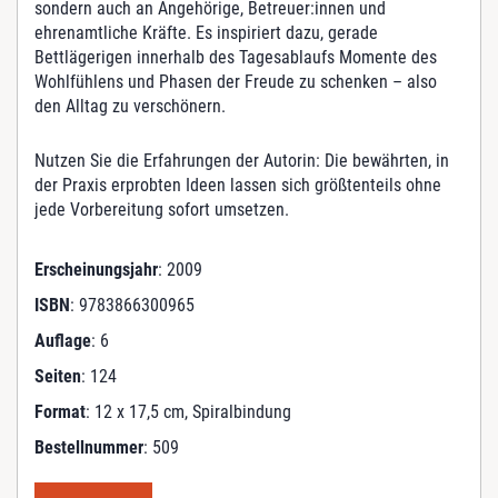
sondern auch an Angehörige, Betreuer:innen und
e
ehrenamtliche Kräfte. Es inspiriert dazu, gerade
n
Bettlägerigen innerhalb des Tagesablaufs Momente des
g
Wohlfühlens und Phasen der Freude zu schenken – also
e
den Alltag zu verschönern.
Nutzen Sie die Erfahrungen der Autorin: Die bewährten, in
der Praxis erprobten Ideen lassen sich größtenteils ohne
jede Vorbereitung sofort umsetzen.
Erscheinungsjahr
: 2009
ISBN
: 9783866300965
Auflage
: 6
Seiten
: 124
Format
: 12 x 17,5 cm, Spiralbindung
Bestellnummer
: 509