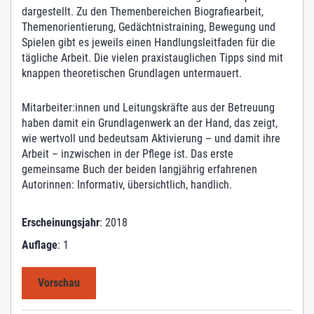
S
dargestellt. Zu den Themenbereichen Biografiearbeit,
y
Themenorientierung, Gedächtnistraining, Bewegung und
s
Spielen gibt es jeweils einen Handlungsleitfaden für die
t
tägliche Arbeit. Die vielen praxistauglichen Tipps sind mit
e
knappen theoretischen Grundlagen untermauert.
m
M
Mitarbeiter:innen und Leitungskräfte aus der Betreuung
e
haben damit ein Grundlagenwerk an der Hand, das zeigt,
n
wie wertvoll und bedeutsam Aktivierung – und damit ihre
g
Arbeit – inzwischen in der Pflege ist. Das erste
e
gemeinsame Buch der beiden langjährig erfahrenen
Autorinnen: Informativ, übersichtlich, handlich.
Erscheinungsjahr
: 2018
Auflage
: 1
Vorschau