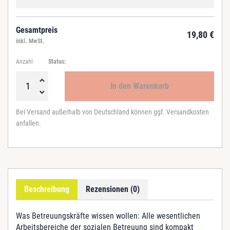
Gesamtpreis
19,80
€
inkl. MwSt.
Anzahl
Status:
In den Warenkorb
A
k
Bei Versand außerhalb von Deutschland können ggf. Versandkosten
t
anfallen.
i
v
i
e
r
e
Beschreibung
Rezensionen (0)
n
m
i
Was Betreuungskräfte wissen wollen: Alle wesentlichen
t
Arbeitsbereiche der sozialen Betreuung sind kompakt