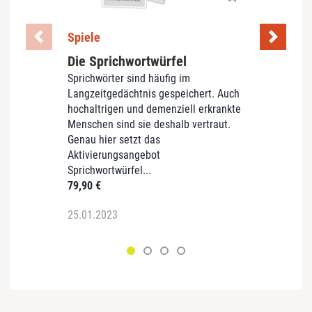
Spiele
Spiel
Die Sprichwortwürfel
Gumm
Sprichwörter sind häufig im
Was w
Langzeitgedächtnis gespeichert. Auch
Armatu
hochaltrigen und demenziell erkrankte
sehen
Menschen sind sie deshalb vertraut.
Kleid
Genau hier setzt das
Raten
Aktivierungsangebot
und ta
Sprichwortwürfel...
Gegen
79,90
€
29,90
25.01.2023
25.01