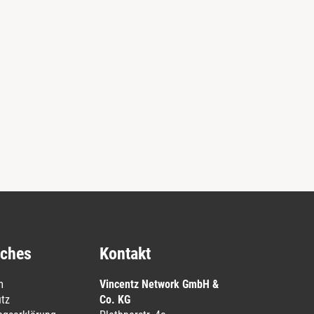
iches
Kontakt
m
Vincentz Network GmbH &
tz
Co. KG