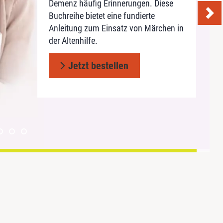
Standardausstattung. Anregende
Rätsel und Scherzfragen laden zum
Demenz häufig Erinnerungen. Diese
Jetzt bestellen
Sprüche und Zitate eignen sich ideal
Betrachten, Schmunzeln und
Buchreihe bietet eine fundierte
für die Kurzaktivierung zwischendurch!
Mitmachen ein
Anleitung zum Einsatz von Märchen in
der Altenhilfe.
Jetzt bestellen
Jetzt bestellen
Jetzt bestellen