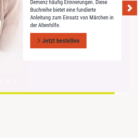
Standardausstattung. Anregende
Rätsel und Scherzfragen laden zum
Demenz häufig Erinnerungen. Diese
Jetzt bestellen
Sprüche und Zitate eignen sich ideal
Betrachten, Schmunzeln und
Buchreihe bietet eine fundierte
für die Kurzaktivierung zwischendurch!
Mitmachen ein
Anleitung zum Einsatz von Märchen in
der Altenhilfe.
Jetzt bestellen
Jetzt bestellen
Jetzt bestellen