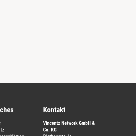
iches
Kontakt
m
Vincentz Network GmbH &
tz
Co. KG