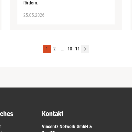
fördern.
25.05.2026
1
2
…
10
11
iches
Kontakt
m
Vincentz Network GmbH &