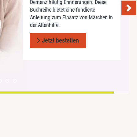
Standardausstattung. Anregende
Rätsel und Scherzfragen laden zum
Demenz häufig Erinnerungen. Diese
Jetzt bestellen
Sprüche und Zitate eignen sich ideal
Betrachten, Schmunzeln und
Buchreihe bietet eine fundierte
für die Kurzaktivierung zwischendurch!
Mitmachen ein
Anleitung zum Einsatz von Märchen in
der Altenhilfe.
Jetzt bestellen
Jetzt bestellen
Jetzt bestellen