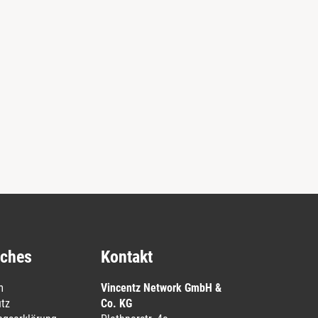
iches
Kontakt
m
Vincentz Network GmbH &
tz
Co. KG