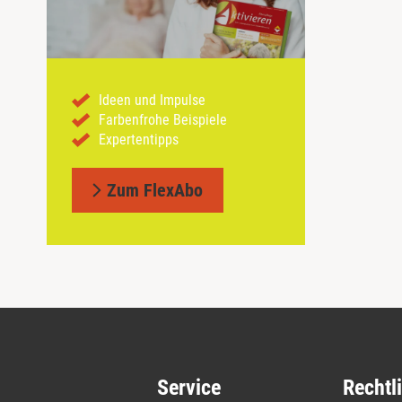
Ideen und Impulse
Farbenfrohe Beispiele
Expertentipps
Zum FlexAbo
Service
Rechtl