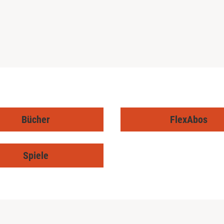
Bücher
FlexAbos
Spiele