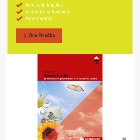
Ideen und Impulse
Farbenfrohe Beispiele
Expertentipps
Zum FlexAbo