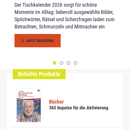
Aus der Kindheit vertraute Märchen wecken auch
Als Orientierungshilfe für alte Menschen gehört
Der Tischkalender 2026 sorgt für schöne
Unterstützt, entlastet & gibt neue Impulse
Unterstützt, entlastet & gibt neue Impulse
bei Menschen mit Demenz häufig Erinnerungen.
der Kalender seit Jahren in den Einrichtungen zur
Momente im Alltag: liebevoll ausgewählte Bilder,
Jetzt bestellen
Diese Buchreihe bietet eine fundierte Anleitung
Standardausstattung. Anregende Sprüche und
Sprichwörter, Rätsel und Scherzfragen laden zum
zum Einsatz von Märchen in der Altenhilfe.
Zitate eignen sich ideal für die Kurzaktivierung
Betrachten, Schmunzeln und Mitmachen ein
zwischendurch!
Jetzt bestellen
Jetzt bestellen
Jetzt bestellen
Beliebte Produkte
Bücher
365 Impulse für die Aktivierung